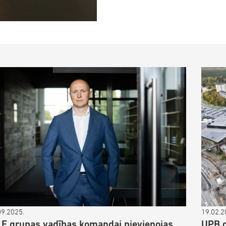
09.2025.
19.02.2
LE grupas vadības komandai pievienojas
UPB g