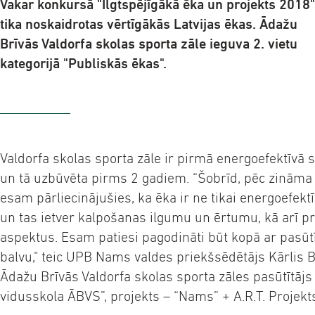
Vakar konkursā "Ilgtspējīgākā ēka un projekts 2018"
tika noskaidrotas vērtīgākās Latvijas ēkas. Ādažu
Brīvās Valdorfa skolas sporta zāle ieguva 2. vietu
kategorijā "Publiskās ēkas".
Valdorfa skolas sporta zāle ir pirmā energoefektīvā s
un tā uzbūvēta pirms 2 gadiem. “Šobrīd, pēc zināma l
esam pārliecinājušies, ka ēka ir ne tikai energoefektīv
un tas ietver kalpošanas ilgumu un ērtumu, kā arī pr
aspektus. Esam patiesi pagodināti būt kopā ar pasūt
balvu," teic UPB Nams valdes priekšsēdētājs Kārlis B
Ādažu Brīvās Valdorfa skolas sporta zāles pasūtītājs 
vidusskola ĀBVS”, projekts – “Nams” + A.R.T. Projekt