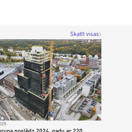
Skatīt visas
025.
rupa noslēdz 2024. gadu ar 220