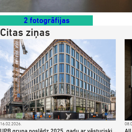
2 fotogrāfijas
Citas ziņas
16.02.2026.
08.
UPB grupa noslēdz 2025. gadu ar vēsturiski
AI