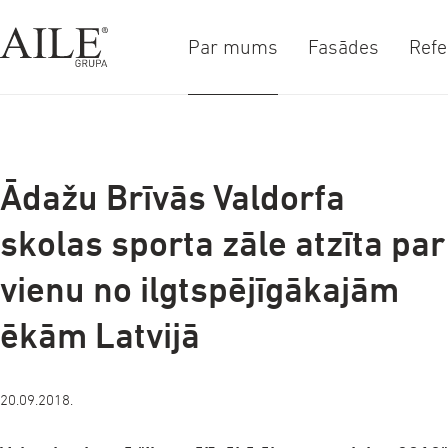
Par mums
Fasādes
Refe
a-
a+
Ādažu Brīvās Valdorfa
skolas sporta zāle atzīta par
vienu no ilgtspējīgākajām
ēkām Latvijā
20.09.2018.