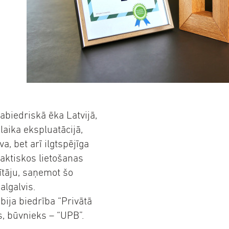
abiedriskā ēka Latvijā,
aika ekspluatācijā,
a, bet arī ilgtspējīga
aktiskos lietošanas
ītāju, saņemot šo
algalvis.
bija biedrība “Privātā
s, būvnieks – “UPB”.