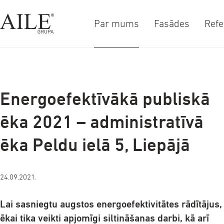
Par mums
Fasādes
Refe
a-
a+
Energoefektīvākā publiskā
ēka 2021 – administratīvā
ēka Peldu ielā 5, Liepājā
24.09.2021.
Lai sasniegtu augstos energoefektivitātes rādītājus,
ēkai tika veikti apjomīgi siltināšanas darbi, kā arī