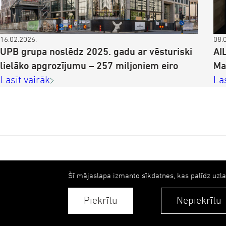
16.02.2026.
08.
UPB grupa noslēdz 2025. gadu ar vēsturiski
AI
lielāko apgrozījumu – 257 miljoniem eiro
Ma
Lasīt vairāk
La
AILE grupa
Šī mājaslapa izmanto sīkdatnes, kas palīdz uzl
References
Piekrītu
Nepiekrītu
Kontakti