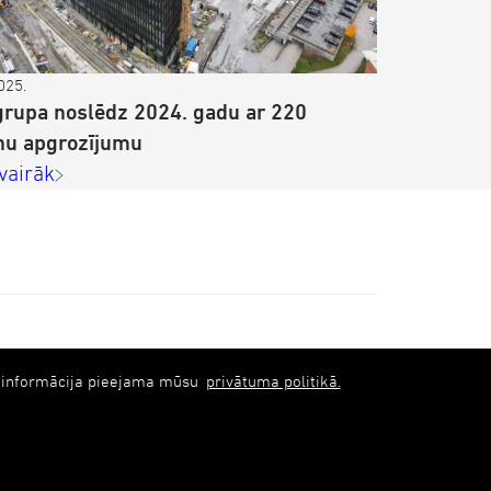
025.
rupa noslēdz 2024. gadu ar 220
nu apgrozījumu
 vairāk
ka informācija pieejama mūsu
privātuma politikā.