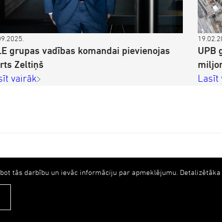
09.2025.
19.02.2
LE grupas vadības komandai pievienojas
UPB g
rts Zeltiņš
miljo
sīt vairāk
Lasīt
Fasādes
abot tās darbību un ievāc informāciju par apmeklējumu. Detalizētā
Ilgtspēja