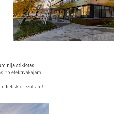
mīnija stiklotās
as no efektīvākajām
n lielisko rezultātu!