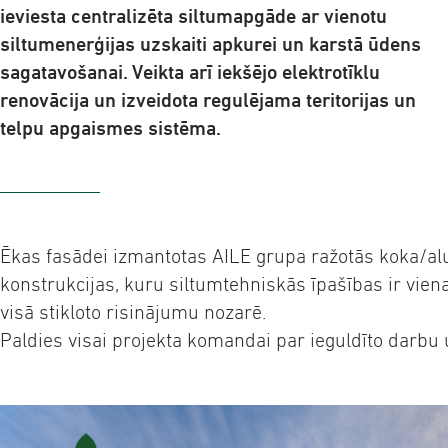
ieviesta centralizēta siltumapgāde ar vienotu
siltumenerģijas uzskaiti apkurei un karstā ūdens
sagatavošanai. Veikta arī iekšējo elektrotīklu
renovācija un izveidota regulējama teritorijas un
telpu apgaismes sistēma.
Ēkas fasādei izmantotas AILE grupa ražotās koka/alu
konstrukcijas, kuru siltumtehniskās īpašības ir vien
visā stikloto risinājumu nozarē.
Paldies visai projekta komandai par ieguldīto darbu u