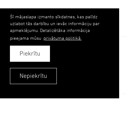
Šī mājaslapa izmanto sīkdatnes, kas palīdz
uzlabot tās darbību un ievāc informāciju par
apmeklējumu. Detalizētāka informācija
pieejama mūsu
privātuma politikā.
AILE grupa
Fasādes
Piekrītu
References
Ilgtspēja
Nepiekrītu
Kontakti
Kontakti
Privātuma politika
© 2026. UPB AS.
Visas tiesības aizsargātas.