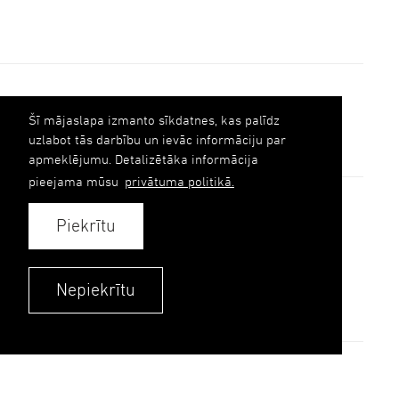
Šī mājaslapa izmanto sīkdatnes, kas palīdz
uzlabot tās darbību un ievāc informāciju par
apmeklējumu. Detalizētāka informācija
pieejama mūsu
privātuma politikā.
AILE grupa
Fasādes
Piekrītu
References
Ilgtspēja
Nepiekrītu
Kontakti
Kontakti
Privātuma politika