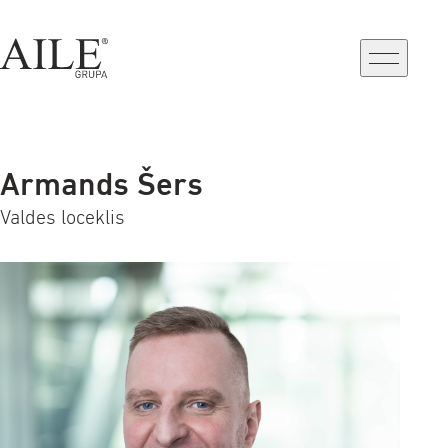
a-
a+
Armands Šers
Valdes loceklis