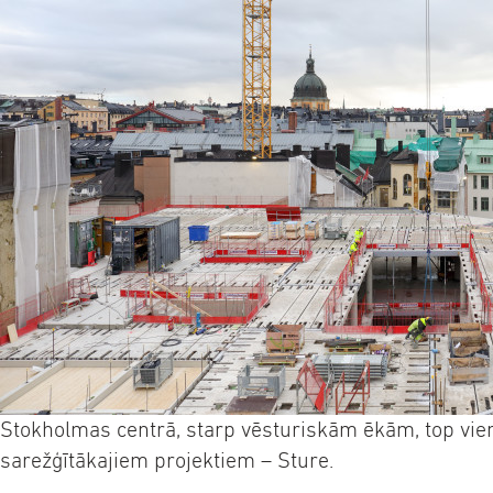
Stokholmas centrā, starp vēsturiskām ēkām, top vie
sarežģītākajiem projektiem – Sture.