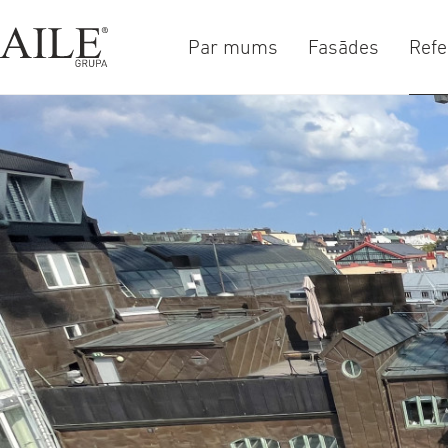
Par mums
Fasādes
Refe
a-
a+