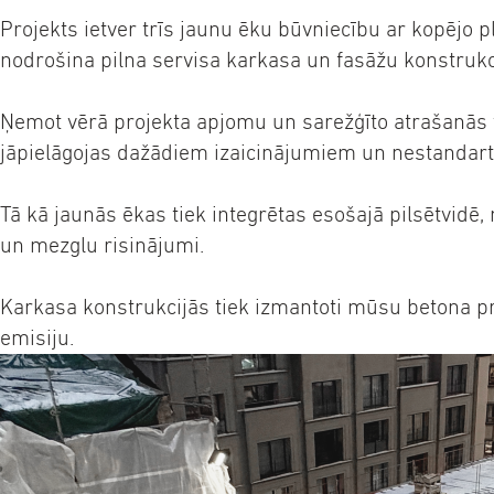
Projekts ietver trīs jaunu ēku būvniecību ar kopējo 
nodrošina pilna servisa karkasa un fasāžu konstrukc
Ņemot vērā projekta apjomu un sarežģīto atrašanās
jāpielāgojas dažādiem izaicinājumiem un nestandart
Tā kā jaunās ēkas tiek integrētas esošajā pilsētvidē
un mezglu risinājumi.
Karkasa konstrukcijās tiek izmantoti mūsu betona p
emisiju.