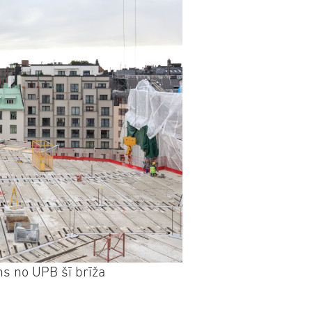
ns no UPB šī brīža