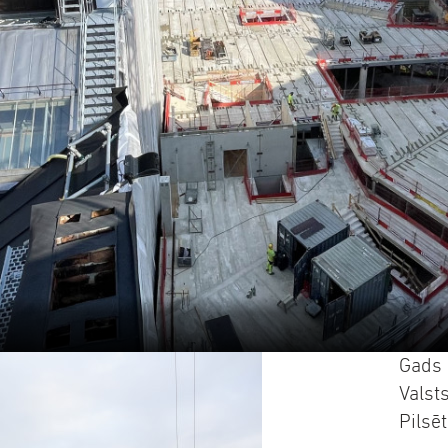
Gads
Valst
Pilsē