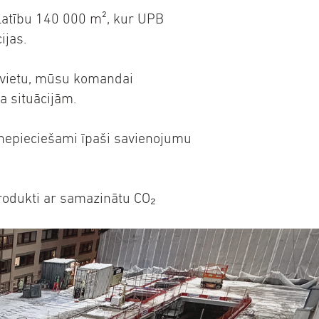
platību 140 000 m², kur UPB
ijas.
 vietu, mūsu komandai
a situācijām.
, nepieciešami īpaši savienojumu
rodukti ar samazinātu CO₂