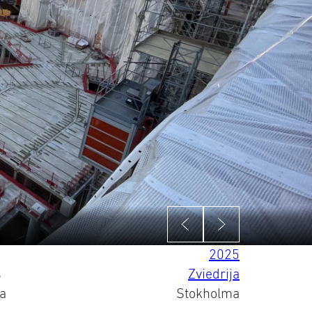
2025
s
Zviedrija
ta
Stokholma