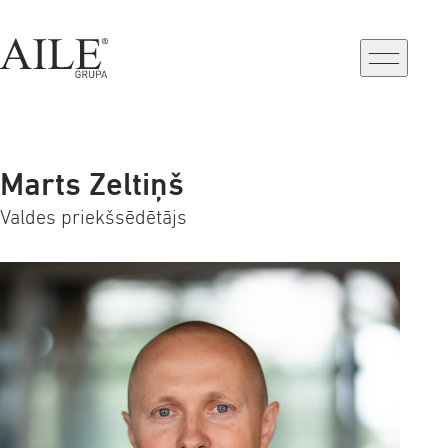
a-
a+
Marts Zeltiņš
Valdes priekšsēdētājs