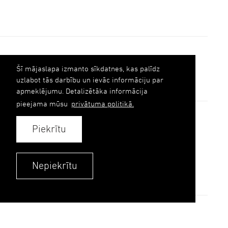
Šī mājaslapa izmanto sīkdatnes, kas palīdz
uzlabot tās darbību un ievāc informāciju par
apmeklējumu. Detalizētāka informācija
pieejama mūsu
privātuma politikā.
AILE grupa
Fasādes
Piekrītu
References
Ilgtspēja
Nepiekrītu
Kontakti
Kontakti
Privātuma politika